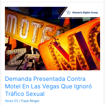
Demanda
Presentada
Contra
Motel
En
Las
Vegas
Que
Ignoró
Tráfico
Sexual
Demanda Presentada Contra
Motel En Las Vegas Que Ignoró
Tráfico Sexual
News ES
/
Faye Ringor