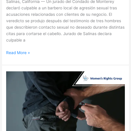
Salinas, California — Un jurado del Condado de Monterey
declaró culpable a un barbero local de agresión sexual tras
acusaciones relacionadas con clientes de su negocio. El
veredicto se produjo después del testimonio de tres hombres
que describieron contacto sexual no deseado durante distintas
citas para cortarse el cabello. Jurado de Salinas declara
culpable a
Read More »
Operativo
contra
la
trata
de
personas
en
Sacramento
resulta