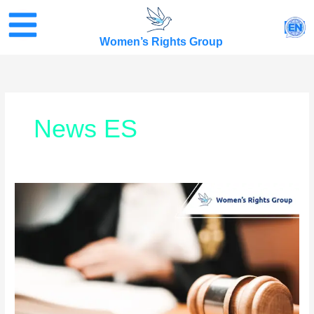
Skip
to
EN
content
Women’s Rights Group
News ES
La
AB
910
de
California
podría
cambiar
las
defensas