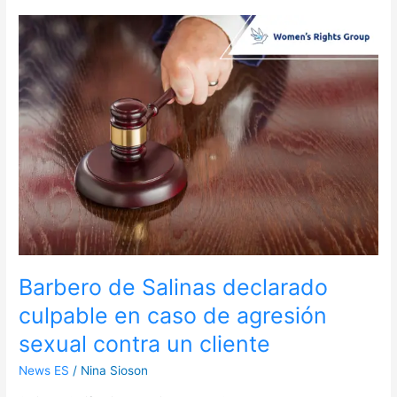
Barbero
de
Salinas
declarado
culpable
en
caso
de
agresión
sexual
contra
un
cliente
Barbero de Salinas declarado
culpable en caso de agresión
sexual contra un cliente
News ES
/
Nina Sioson