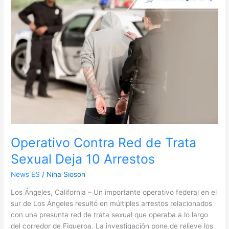
Contra
Red
de
Trata
Sexual
Deja
10
Arrestos
Operativo Contra Red de Trata
Sexual Deja 10 Arrestos
News ES
/
Nina Sioson
Los Ángeles, California – Un importante operativo federal en el
sur de Los Ángeles resultó en múltiples arrestos relacionados
con una presunta red de trata sexual que operaba a lo largo
del corredor de Figueroa. La investigación pone de relieve los