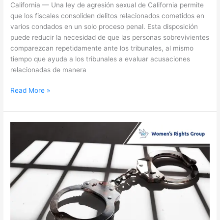
California — Una ley de agresión sexual de California permite
que los fiscales consoliden delitos relacionados cometidos en
varios condados en un solo proceso penal. Esta disposición
puede reducir la necesidad de que las personas sobrevivientes
comparezcan repetidamente ante los tribunales, al mismo
tiempo que ayuda a los tribunales a evaluar acusaciones
relacionadas de manera
Read More »
Reportan
arresto
por
agresión
sexual
en
Aliso
Creek
Trail