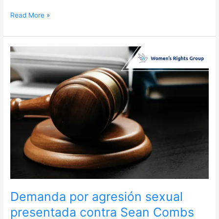
Read More »
Demanda
por
agresión
sexual
presentada
contra
Sean
Combs
en
California
Demanda por agresión sexual
presentada contra Sean Combs