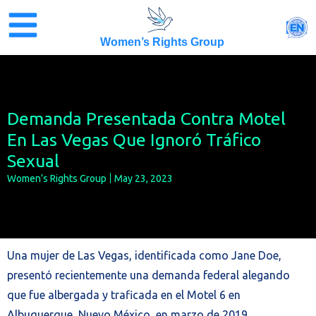
Skip
to
EN
content
Women’s Rights Group
Demanda Presentada Contra Motel
En Las Vegas Que Ignoró Tráfico
Sexual
Women’s Rights Group
May 23, 2023
Una mujer de Las Vegas, identificada como Jane Doe,
presentó recientemente una demanda federal alegando
que fue albergada y traficada en el Motel 6 en
Albuquerque, Nuevo México, en marzo de 2019.