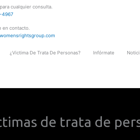
para cualquier consulta.
0-4967
 en contacto.
womensrightsgroup.com
¿Victima De Trata De Personas?
Infórmate
Notic
ctimas de trata de per