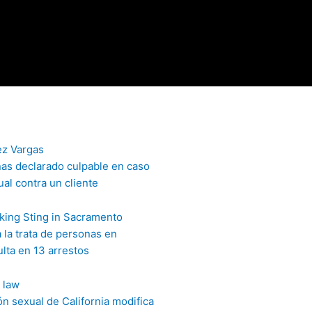
nas declarado culpable en caso
al contra un cliente
 la trata de personas en
lta en 13 arrestos
ón sexual de California modifica