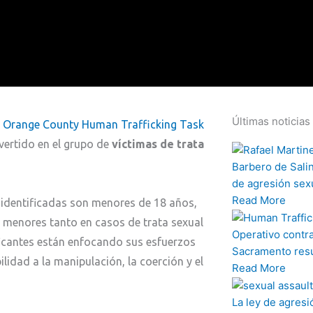
Últimas noticias
a
Orange County Human Trafficking Task
vertido en el grupo de
víctimas de trata
Barbero de Sali
de agresión sexu
Read More
s identificadas son menores de 18 años,
 menores tanto en casos de trata sexual
Operativo contra
ficantes están enfocando sus esfuerzos
Sacramento resu
lidad a la manipulación, la coerción y el
Read More
La ley de agresi