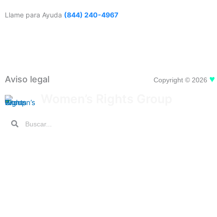
Llame para Ayuda
(844) 240-4967
♥
Aviso legal
Copyright © 2026
Women’s Rights Group
Search
Search
Inicio
Sobre WRG
¿Victima De Trata De Personas?
Infórmate