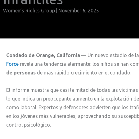
Women’s Rights Group
November 6, 2025
Condado de Orange, California
— Un nuevo estudio de l
Force
revela una tendencia alarmante: los niños se han con
de personas
de más rápido crecimiento en el condado.
El informe muestra que casi la mitad de todas las víctima
lo que indica un preocupante aumento en la explotación de
como laboral. Expertos y defensores advierten que los tra
en los jóvenes más vulnerables, aprovechando su susceptibi
control psicológico.