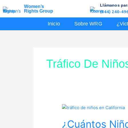
Skip
Llámanos para
Women’s
to
Rights Group
(844) 240-49
content
Inicio
Sobre WRG
¿Vic
Tráfico De Niños
¿Cuántos
Niños
¿Cuántos Niño
Son
Víctimas