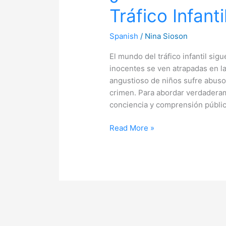
Tráfico Infanti
del
Tráfico
Infantil
Spanish
/
Nina Sioson
al
El mundo del tráfico infantil sig
Año?
inocentes se ven atrapadas en l
angustioso de niños sufre abuso 
crimen. Para abordar verdadera
conciencia y comprensión públic
Read More »