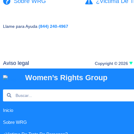
Sobre WRG
¿Victima De T
Llame para Ayuda
(844) 240-4967
♥
Aviso legal
Copyright © 2026
Women’s Rights Group
Search
Search
Inicio
Sobre WRG