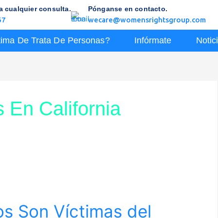
 cualquier consulta.
Pónganse en contacto.
67
wecare@womensrightsgroup.com
tima De Trata De Personas?
Infórmate
Notic
 En California
s Son Víctimas del