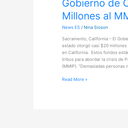
Gobierno de C
Otorga
Millones al M
$20
Millones
al
News ES
/
Nina Sioson
MMIP
Sacramento, California – El Go
estado otorgó casi $20 millones
en California. Estos fondos está
tribus para abordar la crisis d
(MMIP). “Demasiadas personas na
Read More »