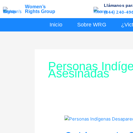
Skip
Llámanos para
Women’s
to
Rights Group
(844) 240-49
content
Inicio
Sobre WRG
¿Vic
Personas Indíg
Asesinadas
Gobierno
de
California