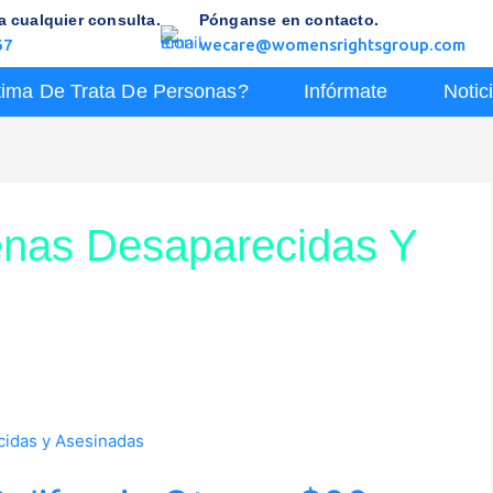
 cualquier consulta.
Pónganse en contacto.
67
wecare@womensrightsgroup.com
tima De Trata De Personas?
Infórmate
Notic
enas Desaparecidas Y