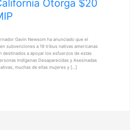
alifornia Otorga $20
MIP
bernador Gavin Newsom ha anunciado que el
 en subvenciones a 18 tribus nativas americanas
n destinados a apoyar los esfuerzos de estas
e Personas Indígenas Desaparecidas y Asesinadas
tivas, muchas de ellas mujeres y […]