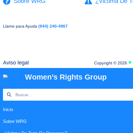
Sobre WRG
¿Victima De T
Llame para Ayuda
(844) 240-4967
♥
Aviso legal
Copyright © 2026
Women’s Rights Group
Search
Search
Inicio
Sobre WRG