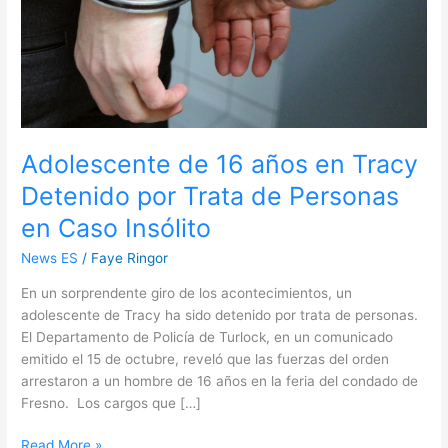
por
Trata
de
Personas
en
Caso
Insólito
Adolescente de 16 años en Tracy
Detenido por Trata de Personas
en Caso Insólito
News ES
/
Faye Ringor
En un sorprendente giro de los acontecimientos, un
adolescente de Tracy ha sido detenido por trata de personas.
El Departamento de Policía de Turlock, en un comunicado
emitido el 15 de octubre, reveló que las fuerzas del orden
arrestaron a un hombre de 16 años en la feria del condado de
Fresno. Los cargos que […]
Read More »