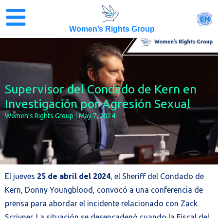
Skip
to
EN
content
Women’s Rights Group
Supervisor del Condado de Kern en
Investigación por Agresión Sexual
Women’s Rights Group
May 7, 2024
El jueves
25 de abril del 2024
, el Sheriff del Condado de
Kern, Donny Youngblood, convocó a una conferencia de
prensa para abordar el incidente relacionado con Zack
Scrivner. La situación se desencadenó cuando la Fiscal del