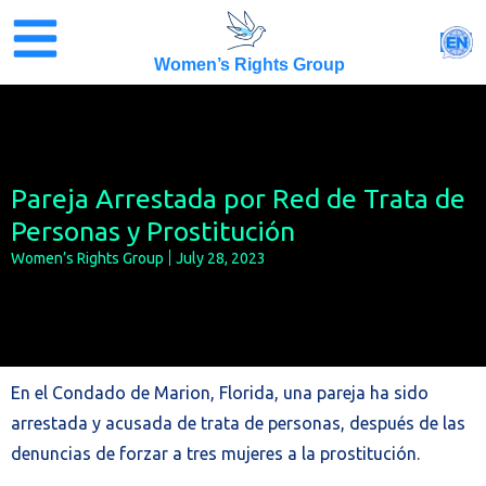
Skip
to
EN
content
Women’s Rights Group
Pareja Arrestada por Red de Trata de
Personas y Prostitución
Women’s Rights Group
July 28, 2023
En el Condado de Marion, Florida, una pareja ha sido
arrestada y acusada de trata de personas, después de las
denuncias de forzar a tres mujeres a la prostitución.