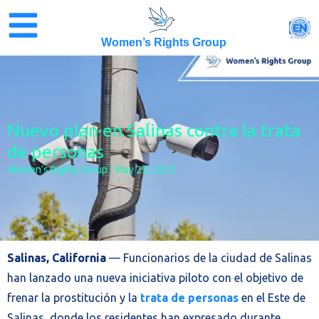
Skip
to
EN
content
Women’s Rights Group
Nuevo plan en Salinas contra la trata
de personas
Women’s Rights Group
May 29, 2025
Salinas, California
— Funcionarios de la ciudad de Salinas
han lanzado una nueva iniciativa piloto con el objetivo de
frenar la prostitución y la
trata de personas
en el Este de
Salinas, donde los residentes han expresado durante