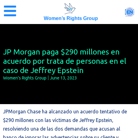
Skip
to
EN
content
Women’s Rights Group
JP Morgan paga $290 millones en
acuerdo por trata de personas en el
caso de Jeffrey Epstein
Women’s Rights Group
June 13, 2023
JPMorgan Chase ha alcanzado un acuerdo tentativo de
$290 millones con las víctimas de Jeffrey Epstein,
resolviendo una de las dos demandas que acusan al
banco de ignorar las advertencias sobre su cliente y