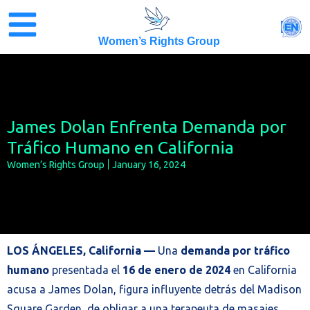
Skip
to
EN
content
Women’s Rights Group
James Dolan Enfrenta Demanda por
Tráfico Humano en California
Women’s Rights Group
January 16, 2024
LOS ÁNGELES, California —
Una
demanda por tráfico
humano
presentada el
16 de enero de 2024
en California
acusa a James Dolan, figura influyente detrás del Madison
Square Garden, de obligar a una terapeuta de masajes,