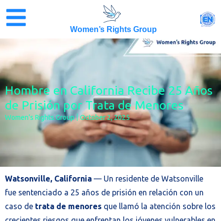
Skip
to
EN
content
Women’s Rights Group
Hombre en California Recibe 25 Años
de Prisión por Trata de Menores
Women’s Rights Group
October 2, 2025
Watsonville, California
— Un residente de Watsonville
fue sentenciado a 25 años de prisión en relación con un
caso de
trata de menores
que llamó la atención sobre los
crecientes riesgos que enfrentan los jóvenes vulnerables en