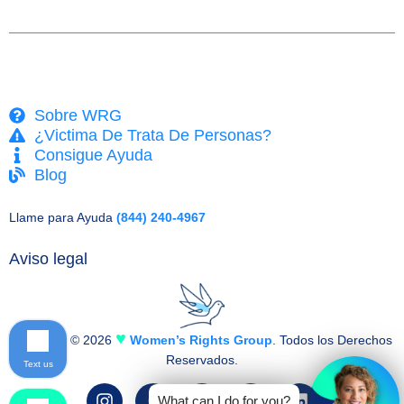
Sobre WRG
¿Victima De Trata De Personas?
Consigue Ayuda
Blog
Llame para Ayuda
(844) 240-4967
Aviso legal
♥
Copyright © 2026
Women’s Rights Group
. Todos los Derechos
Reservados.
Text us
I
F
T
Y
L
What can I do for you?