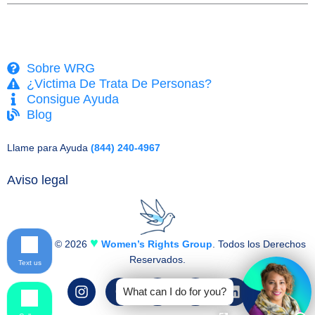
Sobre WRG
¿Victima De Trata De Personas?
Consigue Ayuda
Blog
Llame para Ayuda
(844) 240-4967
Aviso legal
♥
Copyright © 2026
Women’s Rights Group
. Todos los Derechos
Reservados.
Text us
I
F
T
Y
L
What can I do for you?
n
a
w
o
i
s
c
i
u
n