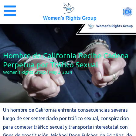
Skip
to
EN
content
Women’s Rights Group
Hombre de California Recibe Cadena
Perpetua por Tráfico Sexual
Women’s Rights Group
May 2, 2024
Un hombre de California enfrenta consecuencias severas
luego de ser sentenciado por tráfico sexual, conspiración
para cometer tráfico sexual y transporte interestatal con
fines de prostitución. Michael Deon Fulcher, de 54 años, de