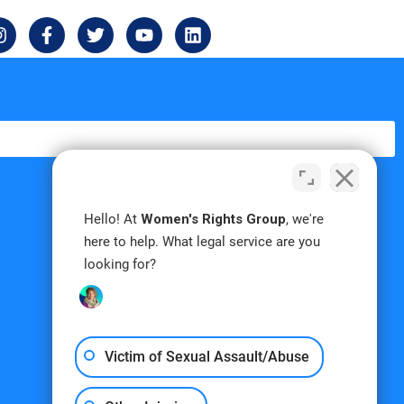
I
F
T
Y
L
n
a
w
o
i
s
c
i
u
n
t
e
t
t
k
a
b
t
u
e
g
o
e
b
d
r
o
r
e
i
a
k
n
m
-
f
Hello! At
Women's Rights Group
, we're
here to help. What legal service are you
looking for?
Victim of Sexual Assault/Abuse