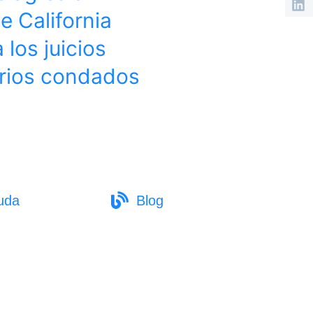
e California
 los juicios
arios condados
uda
Blog