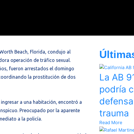
Última
Worth Beach, Florida, condujo al
ora operación de tráfico sexual.
años, fueron arrestados el domingo
La AB 91
coordinando la prostitución de dos
podría c
defensa
l ingresar a una habitación, encontró a
conspicuo. Preocupado por la aparente
trauma
ediato a la policía.
Read More