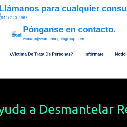
Llámanos para cualquier consul
(844) 240-4967
Pónganse en contacto.
wecare@womensrightsgroup.com
¿Victima De Trata De Personas?
Infórmate
Notici
yuda a Desmantelar R