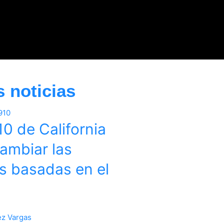
s noticias
0 de California
ambiar las
s basadas en el